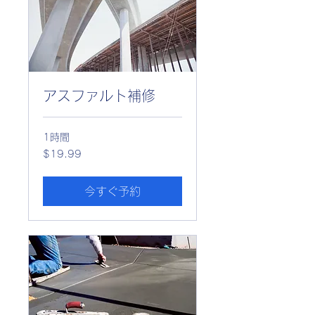
アスファルト補修
1時間
19.99
$19.99
米
ド
ル
今すぐ予約