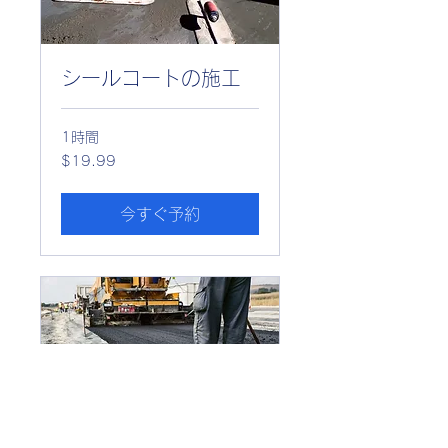
シールコートの施工
1時間
19.99
$19.99
米
ド
ル
今すぐ予約