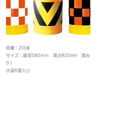
容量：200ℓ
サイズ：直径580ｍｍ 高さ820mm 厚み
3ｔ
水袋6個入り
※水袋を満水にした状態でご使用ください。
Previous
Next
レオ産業株式会社
​千葉県千葉市 花見川区 幕張本郷 7-5-12