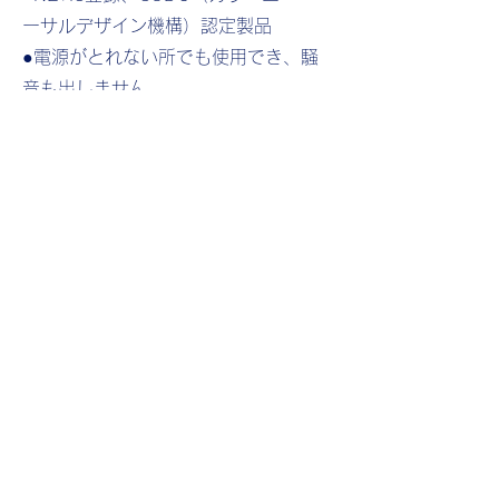
ーサルデザイン機構）認定製品
●電源がとれない所でも使用でき、騒
音も出しません
​●充電器付きなので、ＡＣ100Ｖで充
電可能
●メッセージデータはUSBメモリにて
変更可能
●警告灯のスプレンダーＧⅢはオプシ
ョン
LED：オーバルLED（アンバー）
表示パネル数：1文字3段（3パネル）
パネルサイズ：320×320mm
パネルドット数：16×16ドット
表示サイズ：W320×H960mm
​本体サイズ：