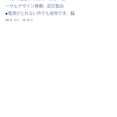
ーサルデザイン機構）認定製品
●電源がとれない所でも使用でき、騒
音も出しません
​●充電器付きなので、ＡＣ100Ｖで充
電可能
●メッセージデータはUSBメモリにて
変更可能
●警告灯のスプレンダーＧⅢはオプシ
ョン
LED：オーバルLED（アンバー）
表示パネル数：1文字3段（3パネル）
パネルサイズ：320×320mm
パネルドット数：16×16ドット
表示サイズ：W320×H960mm
​本体サイズ：