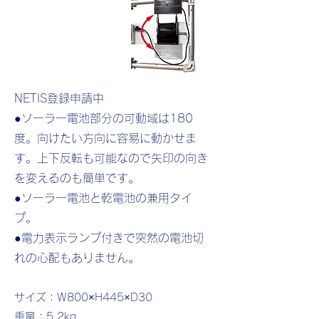
NETIS登録申請中
●ソーラー電池部分の可動域は180
度。向けたい方向に容易に動かせま
す。
上下反転も可能なので矢印の向き
を変えるのも簡単です。
●ソーラー電池と乾電池の兼用タイ
プ。
●電力表示ランプ付きで突然の電池切
れの心配もありません。
サイズ：W800×H445×D30
重量：5.2kg