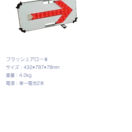
フラッシュアローⅡ
サイズ：432×787×78mm
重量：4.0kg
​電源：単一電池2本
2WAYアロー