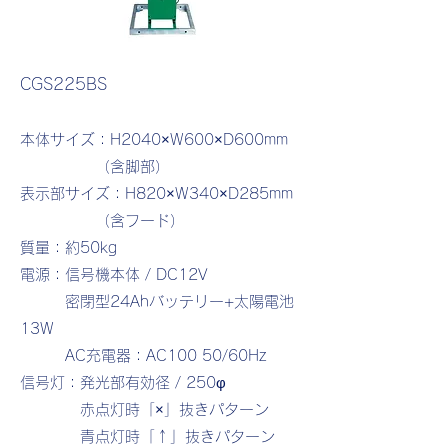
CGS225BS
本体サイズ：H2040×W600×D600mm
（含脚部）
表示部サイズ：H820×W340×D285mm
（含フード）
質量：約50kg
電源：信号機本体 / DC12V
密閉型24Ahバッテリー+太陽電池
13W
AC充電器：AC100 50/60Hz
信号灯：発光部有効径 / 250φ
赤点灯時「×」抜きパターン
青点灯時「↑」抜きパターン